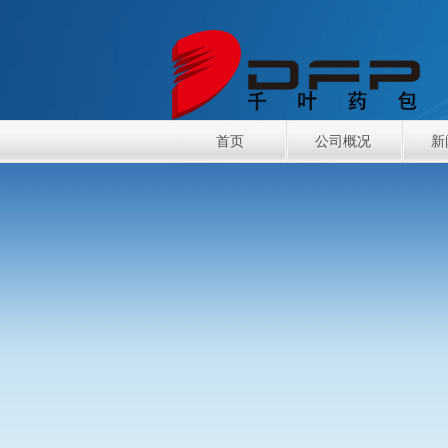
首页
公司概况
新