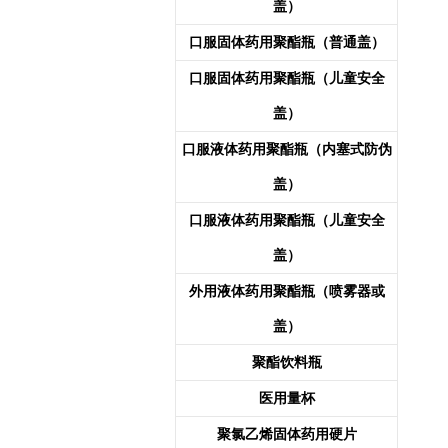
盖）
口服固体药用聚酯瓶（普通盖）
口服固体药用聚酯瓶（儿童安全
盖）
口服液体药用聚酯瓶（内塞式防伪
盖）
口服液体药用聚酯瓶（儿童安全
盖）
外用液体药用聚酯瓶（喷雾器或
盖）
聚酯饮料瓶
医用量杯
聚氯乙烯固体药用硬片