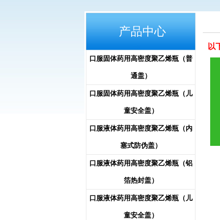
产品中心
以
口服固体药用高密度聚乙烯瓶（普
通盖）
口服固体药用高密度聚乙烯瓶（儿
童安全盖）
口服液体药用高密度聚乙烯瓶（内
塞式防伪盖）
口服液体药用高密度聚乙烯瓶（铝
箔热封盖）
口服液体药用高密度聚乙烯瓶（儿
童安全盖）